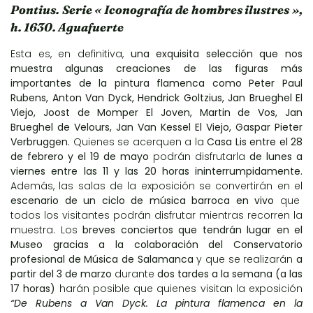
Pontius. Serie « Iconografía de hombres ilustres »,
h. 1630. Aguafuerte
Esta es, en definitiva,
una exquisita selección que nos
muestra algunas creaciones de las figuras más
importantes de la pintura flamenca como Peter Paul
Rubens, Anton Van Dyck, Hendrick Goltzius, Jan Brueghel El
Viejo, Joost de Momper El Joven, Martin de Vos, Jan
Brueghel de Velours, Jan Van Kessel El Viejo, Gaspar Pieter
Verbruggen.
Quienes se acerquen a la
Casa Lis entre el 28
de febrero y el 19 de mayo
podrán disfrutarla
de lunes a
viernes entre las 11 y las 20 horas ininterrumpidamente.
Además, las salas de la exposición se convertirán en el
escenario de un ciclo de música barroca en vivo
que
todos los visitantes podrán disfrutar mientras recorren la
muestra. Los
breves conciertos que tendrán lugar en el
Museo gracias a la colaboración del Conservatorio
profesional de Música de Salamanca
y que se realizarán
a
partir del 3 de marzo
durante
dos tardes a la semana (a las
17 horas)
harán posible que quienes visitan la exposición
“De Rubens a Van Dyck. La pintura flamenca en la