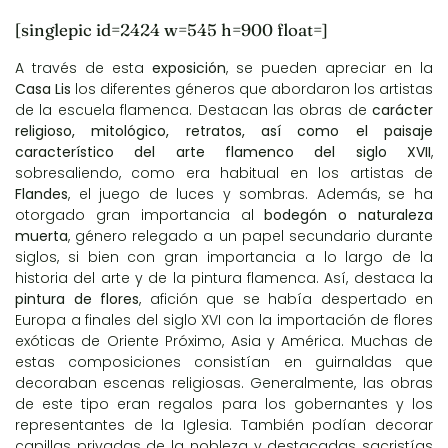
[singlepic id=2424 w=545 h=900 float=]
A través de esta
exposición
, se pueden apreciar en la
Casa Lis
los diferentes géneros que abordaron los artistas
de la escuela flamenca. Destacan las obras de
carácter
religioso, mitológico, retratos, así como el paisaje
característico del arte flamenco del siglo XVII
,
sobresaliendo, como era habitual en los artistas de
Flandes
, el juego de luces y sombras. Además, se ha
otorgado gran importancia al
bodegón o naturaleza
muerta
, género relegado a un papel secundario durante
siglos, si bien con gran importancia a lo largo de la
historia del arte y de la pintura flamenca. Así, destaca la
pintura de flores
, afición que se había despertado en
Europa a finales del siglo XVI con la importación de flores
exóticas de Oriente Próximo, Asia y América. Muchas de
estas composiciones consistían en guirnaldas que
decoraban escenas religiosas. Generalmente, las obras
de este tipo eran regalos para los gobernantes y los
representantes de la Iglesia. También podían decorar
capillas privadas de la nobleza y destacadas sacristías