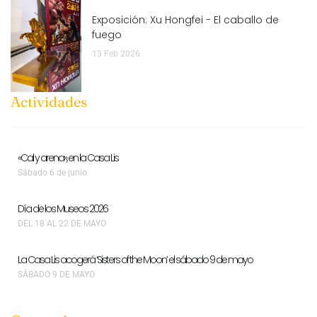
Exposición: Xu Hongfei - El caballo de
fuego
13 Feb 2026
Actividades
«Cal y arena», en la Casa Lis
Sábado 6 de junio
Día de los Museos 2026
DEL 18 AL 22 DE MAYO
La Casa Lis acogerá ‘Sisters of the Moon’ el sábado 9 de mayo
SÁBADO 9 DE MAYO