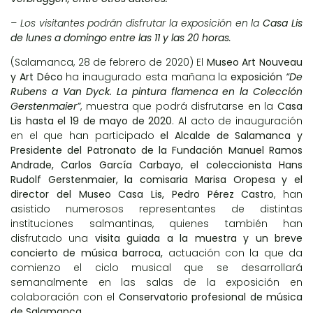
– Los visitantes podrán disfrutar la exposición en la
Casa Lis
de lunes a domingo entre las 11 y las 20 horas
.
(Salamanca, 28 de febrero de 2020) El
Museo Art Nouveau
y Art Déco
ha inaugurado esta mañana la
exposición
“De
Rubens a Van Dyck. La pintura flamenca en la Colección
Gerstenmaier”
, muestra que podrá disfrutarse en la
Casa
Lis
hasta el 19 de mayo de 2020
. Al acto de inauguración
en el que han participado
el Alcalde de Salamanca y
Presidente del Patronato de la Fundación Manuel Ramos
Andrade, Carlos García Carbayo, el coleccionista Hans
Rudolf Gerstenmaier, la comisaria Marisa Oropesa y el
director del Museo Casa Lis, Pedro Pérez Castro
, han
asistido numerosos representantes de distintas
instituciones salmantinas, quienes también han
disfrutado una
visita guiada a la muestra y un breve
concierto de música barroca,
actuación con la que da
comienzo el ciclo musical que se desarrollará
semanalmente en las salas de la exposición en
colaboración con el
Conservatorio profesional de música
de Salamanca
.