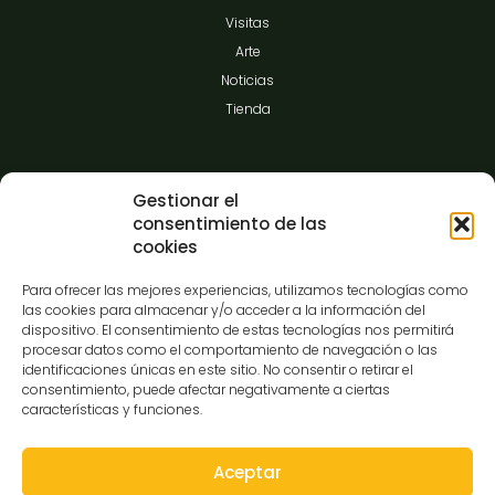
Visitas
Arte
Noticias
Tienda
Información
Gestionar el
consentimiento de las
cookies
Contacto
Para ofrecer las mejores experiencias, utilizamos tecnologías como
FAQ
las cookies para almacenar y/o acceder a la información del
Prensa
dispositivo. El consentimiento de estas tecnologías nos permitirá
procesar datos como el comportamiento de navegación o las
Hazte amigo del museo
identificaciones únicas en este sitio. No consentir o retirar el
Transparencia
consentimiento, puede afectar negativamente a ciertas
características y funciones.
Aceptar
Contacto