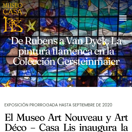
De Rubens a Van Dyck. La
pintura flamenca en la
Colección Gersteinmaier
EXPOSICIÓN PRORROGADA HASTA SEPTIEMBRE DE 2020
El Museo Art Nouveau y Art
Déco – Casa Lis inaugura la