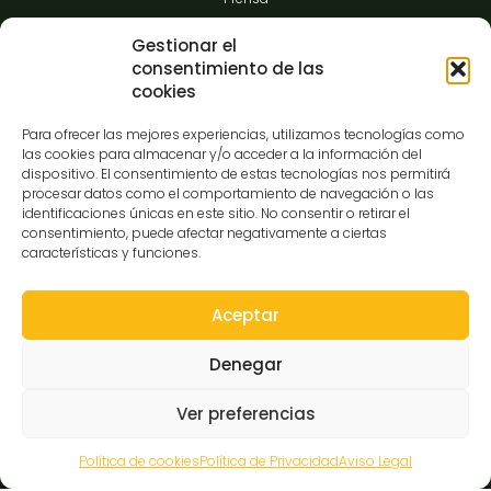
Hazte amigo del museo
Gestionar el
Transparencia
consentimiento de las
cookies
Para ofrecer las mejores experiencias, utilizamos tecnologías como
Contacto
las cookies para almacenar y/o acceder a la información del
dispositivo. El consentimiento de estas tecnologías nos permitirá
procesar datos como el comportamiento de navegación o las
identificaciones únicas en este sitio. No consentir o retirar el
C/Gibraltar,14
consentimiento, puede afectar negativamente a ciertas
37008-Salamanca
características y funciones.
923 12 14 25
comunicacion@museocasalis.org
Aceptar
Denegar
Copyright © 2026 Museo Casa Lis
Ver preferencias
Aviso Legal
Política de Privacidad
Política de Cookies
Política de cookies
Política de Privacidad
Aviso Legal
Declaración de Accesibilidad
Mapa Web