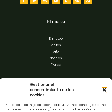
El museo
El museo
Visitas
Arte
Noticias
Tienda
Información
Gestionar el
consentimiento de las
cookies
Contacto
Para ofrecer las mejores experiencias, utilizamos tecnologías como
FAQ
las cookies para almacenar y/o acceder a la información del