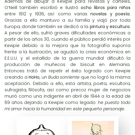
Además de dibujar a Kewpie para revistas y carteles,
O’Neill también escribió e ilustró
ocho libros para niños
entre 1912 y 1936, así como varias
novelas y poesía
.
Gracias a ello mantuvo a su familia y viajó por toda
Europa, donde también se dedicó a la
pintura y escultura
.
A pesar de ello, sufrió graves dificultades económicas a
partir de los años 30, cuando el público perdió interés por
Kewpie debido a la mejora que la fotografía suponía
frente a la ilustración, se agudizó la crisis económica en
E.E.U.U. y el estallido de la guerra mundial dificultó la
producción de muñecos de biscuit en Alemania.
Entonces trató de repetir el éxito logrado con Kewpie
creando a
HoHo,
un
Buda sonriente
que no logró la misma
aceptación. Debido a ello, esta artista, poeta, escultora,
sufragista, filósofa, así como precoz mujer de negocios
murió como una indigente en abril de 1944 a la edad de
69 años dejando a Kewpie como legado:
he puesto todo
mi amor hacia la humanidad en este pequeño personaje.