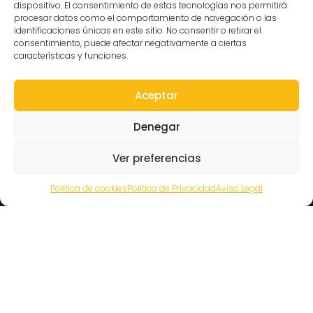
dispositivo. El consentimiento de estas tecnologías nos permitirá
Prensa
procesar datos como el comportamiento de navegación o las
Hazte amigo del museo
identificaciones únicas en este sitio. No consentir o retirar el
consentimiento, puede afectar negativamente a ciertas
Transparencia
características y funciones.
Aceptar
Contacto
Denegar
C/Gibraltar,14
Ver preferencias
37008-Salamanca
923 12 14 25
Política de cookies
Política de Privacidad
Aviso Legal
comunicacion@museocasalis.org
Copyright © 2026 Museo Casa Lis
Aviso Legal
Política de Privacidad
Política de Cookies
Declaración de Accesibilidad
Mapa Web