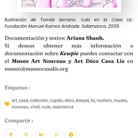
Ilustración de Tomás Serrano. ‘Lula en la Casa Lis’.
Fundación Manuel Ramos Andrade. Salamanca. 2009.
Documentación y textos:
Ariana Shauh.
Si deseas obtener más información o
documentación sobre
Kewpie
puedes contactar con
el
Museo Art Nouveau y Art Déco Casa Lis
en
museo@museocasalis.org
Etiquetas :
art
,
casa
,
colección
,
cupido
,
déco
,
kewpie
,
lis
,
muñeco
,
museo
,
nouveau
,
o'neil
,
rosie
,
salamanca
Compartir :