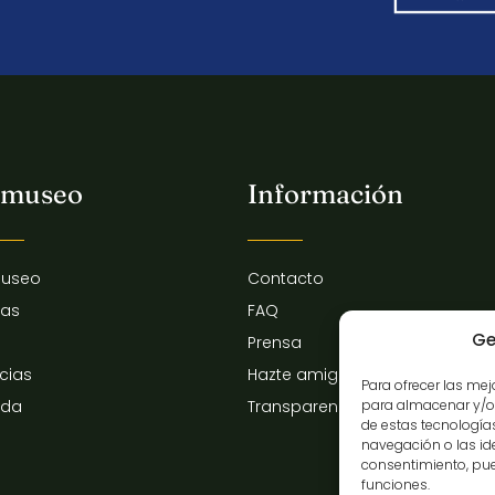
 museo
Información
museo
Contacto
tas
FAQ
Ge
Prensa
icias
Hazte amigo del museo
Para ofrecer las me
para almacenar y/o 
nda
Transparencia
de estas tecnologí
navegación o las iden
consentimiento, pue
funciones.