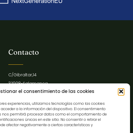
Contacto
C/Gibraltar,14
37008-Salamanca
stionar el consentimiento de las cookies
923 12 14 25
comunicacion@museocasalis.org
jores experiencias, utilizamos tecnologías como las cookies
acceder a la información del dispositivo. El consentimiento
as nos permitirá procesar datos como el comportamiento de
tificaciones únicas en este sitio. No consentir o retirar el
de afectar negativamente a ciertas características y