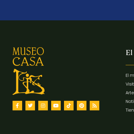
El
El 
Visi
Arte
Not
Tie