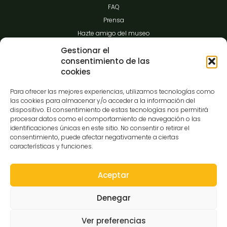
FAQ
Prensa
Hazte amigo del museo
Transparencia
Gestionar el
consentimiento de las
cookies
Contacto
Para ofrecer las mejores experiencias, utilizamos tecnologías como
las cookies para almacenar y/o acceder a la información del
dispositivo. El consentimiento de estas tecnologías nos permitirá
procesar datos como el comportamiento de navegación o las
C/Gibraltar,14
identificaciones únicas en este sitio. No consentir o retirar el
37008-Salamanca
consentimiento, puede afectar negativamente a ciertas
características y funciones.
923 12 14 25
comunicacion@museocasalis.org
Aceptar
Denegar
Copyright © 2026 Museo Casa Lis
Ver preferencias
Aviso Legal
Política de Privacidad
Política de Cookies