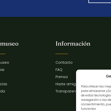
 museo
Información
museo
Contacto
tas
FAQ
Ge
Prensa
icias
Hazte amigo del museo
Para ofrecer las me
para almacenar y/o 
nda
Transparencia
de estas tecnologí
navegación o las iden
consentimiento, pue
funciones.