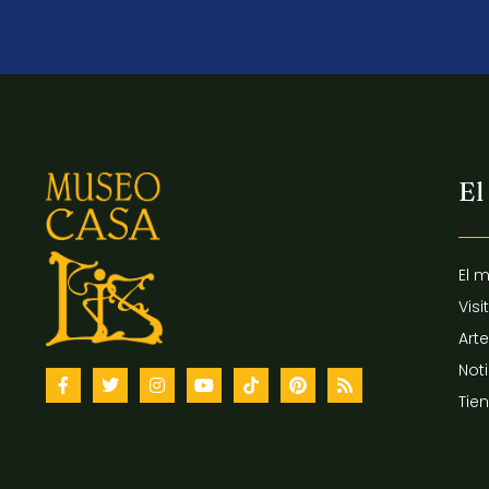
El
El 
Visi
Arte
Not
Tie