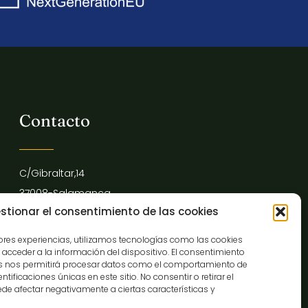
Contacto
C/Gibraltar,14
37008-Salamanca
stionar el consentimiento de las cookies
923 12 14 25
comunicacion@museocasalis.org
jores experiencias, utilizamos tecnologías como las cookies
acceder a la información del dispositivo. El consentimiento
as nos permitirá procesar datos como el comportamiento de
tificaciones únicas en este sitio. No consentir o retirar el
de afectar negativamente a ciertas características y