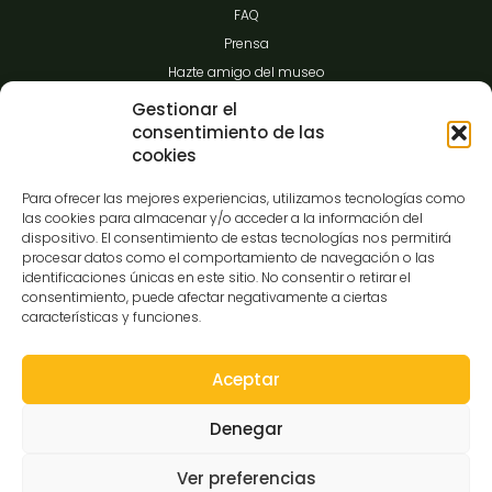
FAQ
Prensa
Hazte amigo del museo
Transparencia
Gestionar el
consentimiento de las
cookies
Contacto
Para ofrecer las mejores experiencias, utilizamos tecnologías como
las cookies para almacenar y/o acceder a la información del
dispositivo. El consentimiento de estas tecnologías nos permitirá
procesar datos como el comportamiento de navegación o las
C/Gibraltar,14
identificaciones únicas en este sitio. No consentir o retirar el
37008-Salamanca
consentimiento, puede afectar negativamente a ciertas
características y funciones.
923 12 14 25
comunicacion@museocasalis.org
Aceptar
Denegar
Copyright © 2026 Museo Casa Lis
Ver preferencias
Aviso Legal
Política de Privacidad
Política de Cookies