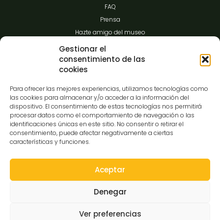
FAQ
Prensa
Hazte amigo del museo
Transparencia
Gestionar el
consentimiento de las
cookies
Contacto
Para ofrecer las mejores experiencias, utilizamos tecnologías como
las cookies para almacenar y/o acceder a la información del
dispositivo. El consentimiento de estas tecnologías nos permitirá
procesar datos como el comportamiento de navegación o las
C/Gibraltar,14
identificaciones únicas en este sitio. No consentir o retirar el
37008-Salamanca
consentimiento, puede afectar negativamente a ciertas
características y funciones.
923 12 14 25
comunicacion@museocasalis.org
Aceptar
Denegar
Copyright © 2026 Museo Casa Lis
Ver preferencias
Aviso Legal
Política de Privacidad
Política de Cookies