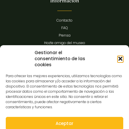
Información
Contacto
FAQ
Prensa
Hazte amigo del museo
Transparencia
Gestionar el
consentimiento de las
cookies
Contacto
Para ofrecer las mejores experiencias, utilizamos tecnologías como
las cookies para almacenar y/o acceder a la información del
dispositivo. El consentimiento de estas tecnologías nos permitirá
procesar datos como el comportamiento de navegación o las
C/Gibraltar,14
identificaciones únicas en este sitio. No consentir o retirar el
37008-Salamanca
consentimiento, puede afectar negativamente a ciertas
características y funciones.
923 12 14 25
comunicacion@museocasalis.org
Aceptar