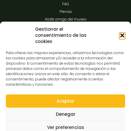
FAQ
Prensa
Hazte amigo del museo
Transparencia
Gestionar el
consentimiento de las
cookies
Contacto
Para ofrecer las mejores experiencias, utilizamos tecnologías como
las cookies para almacenar y/o acceder a la información del
dispositivo. El consentimiento de estas tecnologías nos permitirá
procesar datos como el comportamiento de navegación o las
C/Gibraltar,14
identificaciones únicas en este sitio. No consentir o retirar el
37008-Salamanca
consentimiento, puede afectar negativamente a ciertas
características y funciones.
923 12 14 25
comunicacion@museocasalis.org
Aceptar
Denegar
Copyright © 2026 Museo Casa Lis
Ver preferencias
Aviso Legal
Política de Privacidad
Política de Cookies