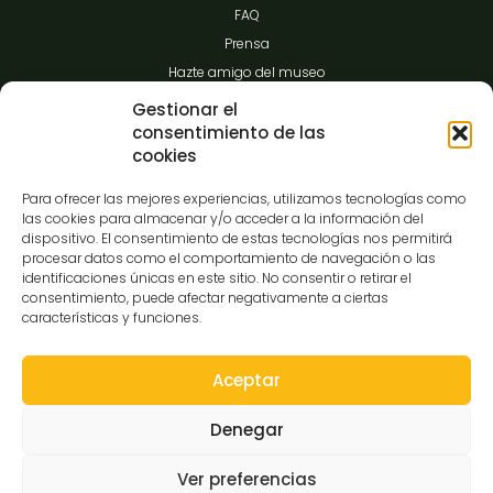
FAQ
Prensa
Hazte amigo del museo
Transparencia
Gestionar el
consentimiento de las
cookies
Contacto
Para ofrecer las mejores experiencias, utilizamos tecnologías como
las cookies para almacenar y/o acceder a la información del
dispositivo. El consentimiento de estas tecnologías nos permitirá
procesar datos como el comportamiento de navegación o las
C/Gibraltar,14
identificaciones únicas en este sitio. No consentir o retirar el
37008-Salamanca
consentimiento, puede afectar negativamente a ciertas
características y funciones.
923 12 14 25
comunicacion@museocasalis.org
Aceptar
Denegar
Copyright © 2026 Museo Casa Lis
Ver preferencias
Aviso Legal
Política de Privacidad
Política de Cookies