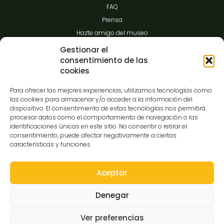
FAQ
Prensa
Hazte amigo del museo
Transparencia
Gestionar el
consentimiento de las
cookies
Contacto
Para ofrecer las mejores experiencias, utilizamos tecnologías como
las cookies para almacenar y/o acceder a la información del
dispositivo. El consentimiento de estas tecnologías nos permitirá
procesar datos como el comportamiento de navegación o las
C/Gibraltar,14
identificaciones únicas en este sitio. No consentir o retirar el
37008-Salamanca
consentimiento, puede afectar negativamente a ciertas
características y funciones.
923 12 14 25
comunicacion@museocasalis.org
Aceptar
Denegar
Copyright © 2026 Museo Casa Lis
Ver preferencias
Aviso Legal
Política de Privacidad
Política de Cookies