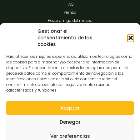
FAQ
Prensa
Hazte amigo del museo
Transparencia
Gestionar el
consentimiento de las
cookies
Contacto
Para ofrecer las mejores experiencias, utilizamos tecnologías como
las cookies para almacenar y/o acceder a la información del
dispositivo. El consentimiento de estas tecnologías nos permitirá
procesar datos como el comportamiento de navegación o las
C/Gibraltar,14
identificaciones únicas en este sitio. No consentir o retirar el
37008-Salamanca
consentimiento, puede afectar negativamente a ciertas
características y funciones.
923 12 14 25
comunicacion@museocasalis.org
Aceptar
Denegar
Copyright © 2026 Museo Casa Lis
Ver preferencias
Aviso Legal
Política de Privacidad
Política de Cookies