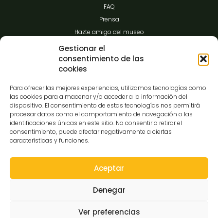
FAQ
Prensa
Hazte amigo del museo
Transparencia
Gestionar el
consentimiento de las
cookies
Contacto
Para ofrecer las mejores experiencias, utilizamos tecnologías como
las cookies para almacenar y/o acceder a la información del
dispositivo. El consentimiento de estas tecnologías nos permitirá
procesar datos como el comportamiento de navegación o las
C/Gibraltar,14
identificaciones únicas en este sitio. No consentir o retirar el
37008-Salamanca
consentimiento, puede afectar negativamente a ciertas
características y funciones.
923 12 14 25
comunicacion@museocasalis.org
Aceptar
Denegar
Copyright © 2026 Museo Casa Lis
Ver preferencias
Aviso Legal
Política de Privacidad
Política de Cookies