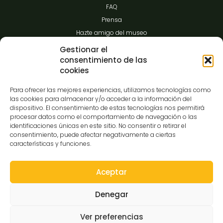
FAQ
Prensa
Hazte amigo del museo
Transparencia
Gestionar el
consentimiento de las
cookies
Contacto
Para ofrecer las mejores experiencias, utilizamos tecnologías como
las cookies para almacenar y/o acceder a la información del
dispositivo. El consentimiento de estas tecnologías nos permitirá
procesar datos como el comportamiento de navegación o las
C/Gibraltar,14
identificaciones únicas en este sitio. No consentir o retirar el
37008-Salamanca
consentimiento, puede afectar negativamente a ciertas
características y funciones.
923 12 14 25
comunicacion@museocasalis.org
Aceptar
Denegar
Copyright © 2026 Museo Casa Lis
Ver preferencias
Aviso Legal
Política de Privacidad
Política de Cookies