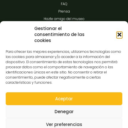
FAQ
Prensa
Hazte amigo del museo
Transparencia
Gestionar el
consentimiento de las
cookies
Contacto
Para ofrecer las mejores experiencias, utilizamos tecnologías como
las cookies para almacenar y/o acceder a la información del
dispositivo. El consentimiento de estas tecnologías nos permitirá
procesar datos como el comportamiento de navegación o las
C/Gibraltar,14
identificaciones únicas en este sitio. No consentir o retirar el
37008-Salamanca
consentimiento, puede afectar negativamente a ciertas
características y funciones.
923 12 14 25
comunicacion@museocasalis.org
Aceptar
Denegar
Copyright © 2026 Museo Casa Lis
Ver preferencias
Aviso Legal
Política de Privacidad
Política de Cookies