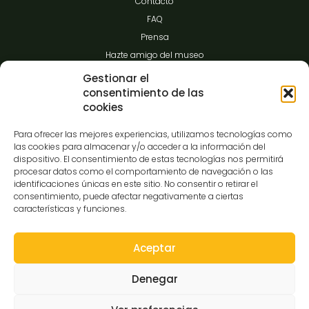
Contacto
FAQ
Prensa
Hazte amigo del museo
Transparencia
Gestionar el
consentimiento de las
cookies
Contacto
Para ofrecer las mejores experiencias, utilizamos tecnologías como
las cookies para almacenar y/o acceder a la información del
dispositivo. El consentimiento de estas tecnologías nos permitirá
procesar datos como el comportamiento de navegación o las
C/Gibraltar,14
identificaciones únicas en este sitio. No consentir o retirar el
37008-Salamanca
consentimiento, puede afectar negativamente a ciertas
características y funciones.
923 12 14 25
comunicacion@museocasalis.org
Aceptar
Denegar
Copyright © 2026 Museo Casa Lis