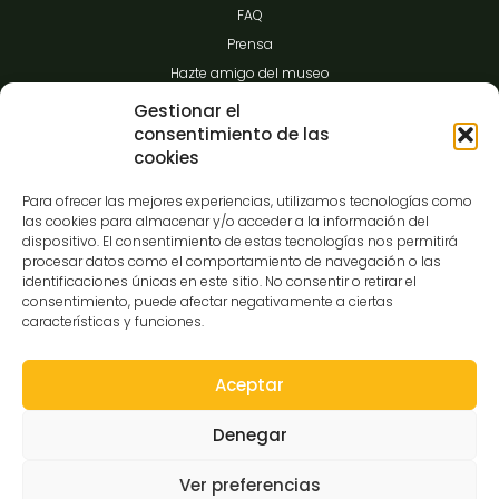
FAQ
Prensa
Hazte amigo del museo
Transparencia
Gestionar el
consentimiento de las
cookies
Contacto
Para ofrecer las mejores experiencias, utilizamos tecnologías como
las cookies para almacenar y/o acceder a la información del
dispositivo. El consentimiento de estas tecnologías nos permitirá
procesar datos como el comportamiento de navegación o las
C/Gibraltar,14
identificaciones únicas en este sitio. No consentir o retirar el
37008-Salamanca
consentimiento, puede afectar negativamente a ciertas
características y funciones.
923 12 14 25
comunicacion@museocasalis.org
Aceptar
Denegar
Copyright © 2026 Museo Casa Lis
Ver preferencias
Aviso Legal
Política de Privacidad
Política de Cookies