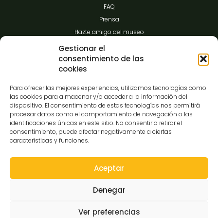
FAQ
Prensa
Hazte amigo del museo
Transparencia
Gestionar el
consentimiento de las
cookies
Contacto
Para ofrecer las mejores experiencias, utilizamos tecnologías como
las cookies para almacenar y/o acceder a la información del
dispositivo. El consentimiento de estas tecnologías nos permitirá
procesar datos como el comportamiento de navegación o las
C/Gibraltar,14
identificaciones únicas en este sitio. No consentir o retirar el
37008-Salamanca
consentimiento, puede afectar negativamente a ciertas
características y funciones.
923 12 14 25
comunicacion@museocasalis.org
Aceptar
Denegar
Copyright © 2026 Museo Casa Lis
Ver preferencias
Aviso Legal
Política de Privacidad
Política de Cookies