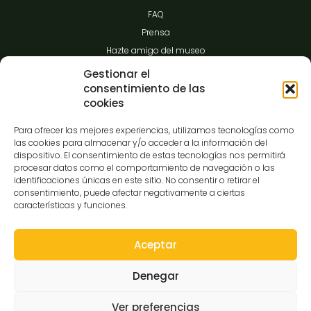
FAQ
Prensa
Hazte amigo del museo
Transparencia
Gestionar el
consentimiento de las
cookies
Contacto
Para ofrecer las mejores experiencias, utilizamos tecnologías como
las cookies para almacenar y/o acceder a la información del
dispositivo. El consentimiento de estas tecnologías nos permitirá
procesar datos como el comportamiento de navegación o las
C/Gibraltar,14
identificaciones únicas en este sitio. No consentir o retirar el
37008-Salamanca
consentimiento, puede afectar negativamente a ciertas
características y funciones.
923 12 14 25
comunicacion@museocasalis.org
Aceptar
Denegar
Copyright © 2026 Museo Casa Lis
Ver preferencias