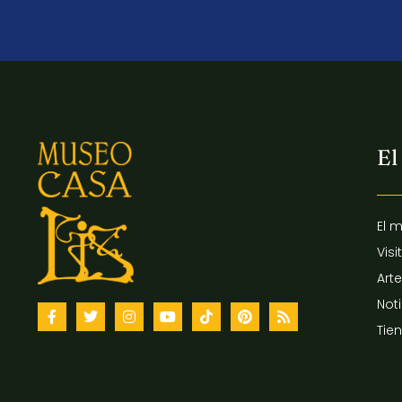
El
El 
Visi
Arte
Not
Tie