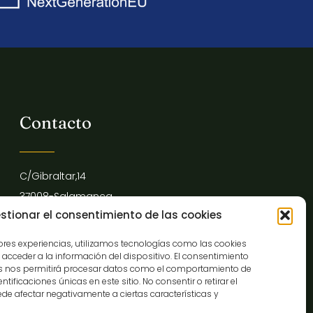
Contacto
C/Gibraltar,14
37008-Salamanca
stionar el consentimiento de las cookies
923 12 14 25
comunicacion@museocasalis.org
jores experiencias, utilizamos tecnologías como las cookies
acceder a la información del dispositivo. El consentimiento
as nos permitirá procesar datos como el comportamiento de
tificaciones únicas en este sitio. No consentir o retirar el
de afectar negativamente a ciertas características y