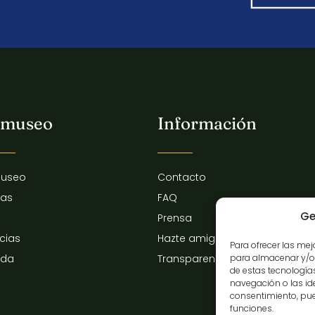
 museo
Información
museo
Contacto
tas
FAQ
Ge
Prensa
icias
Hazte amigo del museo
Para ofrecer las me
para almacenar y/o 
nda
Transparencia
de estas tecnologí
navegación o las iden
consentimiento, pue
funciones.