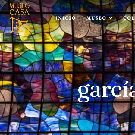
INICIO
MUSEO
COL
garcí