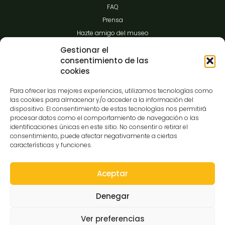
FAQ
Prensa
Hazte amigo del museo
Transparencia
Gestionar el
consentimiento de las
cookies
Contacto
Para ofrecer las mejores experiencias, utilizamos tecnologías como
las cookies para almacenar y/o acceder a la información del
dispositivo. El consentimiento de estas tecnologías nos permitirá
procesar datos como el comportamiento de navegación o las
C/Gibraltar,14
identificaciones únicas en este sitio. No consentir o retirar el
37008-Salamanca
consentimiento, puede afectar negativamente a ciertas
características y funciones.
923 12 14 25
comunicacion@museocasalis.org
Aceptar
Denegar
Copyright © 2026 Museo Casa Lis
Ver preferencias
Aviso Legal
Política de Privacidad
Política de Cookies