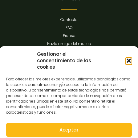
Contacto
FAQ
Prensa
Hazte amigo del museo
Transparencia
Gestionar el
consentimiento de las
cookies
Contacto
Para ofrecer las mejores experiencias, utilizamos tecnologías como
las cookies para almacenar y/o acceder a la información del
dispositivo. El consentimiento de estas tecnologías nos permitirá
procesar datos como el comportamiento de navegación o las
C/Gibraltar,14
identificaciones únicas en este sitio. No consentir o retirar el
37008-Salamanca
consentimiento, puede afectar negativamente a ciertas
características y funciones.
923 12 14 25
comunicacion@museocasalis.org
Aceptar