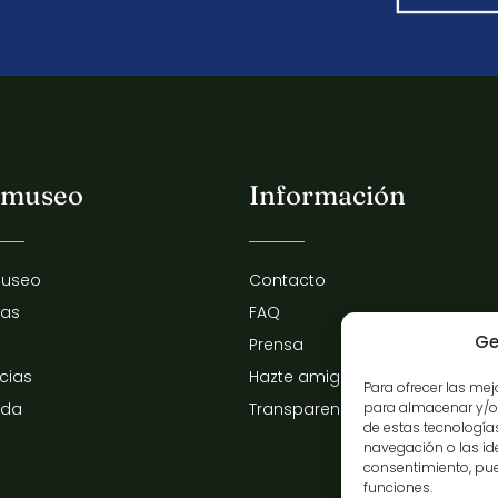
 museo
Información
museo
Contacto
tas
FAQ
Ge
Prensa
icias
Hazte amigo del museo
Para ofrecer las me
para almacenar y/o 
nda
Transparencia
de estas tecnologí
navegación o las iden
consentimiento, pue
funciones.