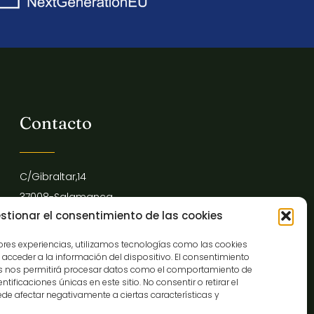
Contacto
C/Gibraltar,14
37008-Salamanca
stionar el consentimiento de las cookies
923 12 14 25
comunicacion@museocasalis.org
jores experiencias, utilizamos tecnologías como las cookies
acceder a la información del dispositivo. El consentimiento
as nos permitirá procesar datos como el comportamiento de
tificaciones únicas en este sitio. No consentir o retirar el
de afectar negativamente a ciertas características y