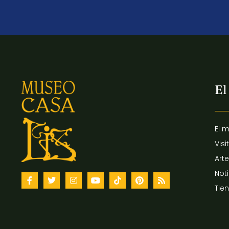
El
El 
Visi
Arte
Not
Tie