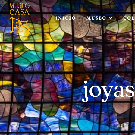
INICIO
MUSEO
COL
joyas