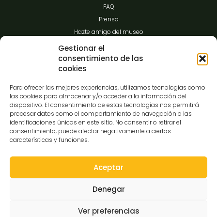
FAQ
Prensa
Hazte amigo del museo
Transparencia
Gestionar el
consentimiento de las
cookies
Contacto
Para ofrecer las mejores experiencias, utilizamos tecnologías como
las cookies para almacenar y/o acceder a la información del
dispositivo. El consentimiento de estas tecnologías nos permitirá
procesar datos como el comportamiento de navegación o las
C/Gibraltar,14
identificaciones únicas en este sitio. No consentir o retirar el
37008-Salamanca
consentimiento, puede afectar negativamente a ciertas
características y funciones.
923 12 14 25
comunicacion@museocasalis.org
Aceptar
Denegar
Copyright © 2026 Museo Casa Lis
Ver preferencias
Aviso Legal
Política de Privacidad
Política de Cookies