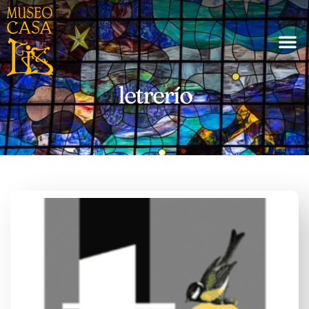
letrerío