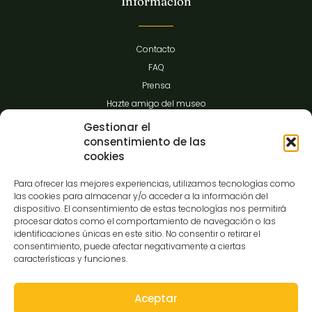
Información
Contacto
FAQ
Prensa
Hazte amigo del museo
Transparencia
Gestionar el
consentimiento de las
cookies
Contacto
Para ofrecer las mejores experiencias, utilizamos tecnologías como
las cookies para almacenar y/o acceder a la información del
dispositivo. El consentimiento de estas tecnologías nos permitirá
procesar datos como el comportamiento de navegación o las
C/Gibraltar,14
identificaciones únicas en este sitio. No consentir o retirar el
37008-Salamanca
consentimiento, puede afectar negativamente a ciertas
características y funciones.
923 12 14 25
comunicacion@museocasalis.org
Aceptar