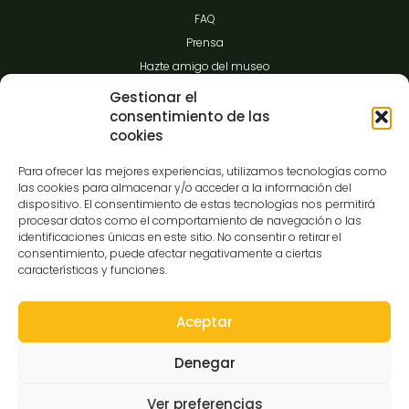
FAQ
Prensa
Hazte amigo del museo
Transparencia
Gestionar el
consentimiento de las
cookies
Contacto
Para ofrecer las mejores experiencias, utilizamos tecnologías como
las cookies para almacenar y/o acceder a la información del
dispositivo. El consentimiento de estas tecnologías nos permitirá
procesar datos como el comportamiento de navegación o las
C/Gibraltar,14
identificaciones únicas en este sitio. No consentir o retirar el
37008-Salamanca
consentimiento, puede afectar negativamente a ciertas
características y funciones.
923 12 14 25
comunicacion@museocasalis.org
Aceptar
Denegar
Copyright © 2026 Museo Casa Lis
Ver preferencias