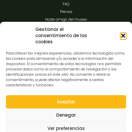
FAQ
Prensa
Hazte amigo del museo
Transparencia
Gestionar el
consentimiento de las
cookies
Contacto
Para ofrecer las mejores experiencias, utilizamos tecnologías como
las cookies para almacenar y/o acceder a la información del
dispositivo. El consentimiento de estas tecnologías nos permitirá
procesar datos como el comportamiento de navegación o las
C/Gibraltar,14
identificaciones únicas en este sitio. No consentir o retirar el
37008-Salamanca
consentimiento, puede afectar negativamente a ciertas
características y funciones.
923 12 14 25
comunicacion@museocasalis.org
Aceptar
Denegar
Copyright © 2026 Museo Casa Lis
Ver preferencias
Aviso Legal
Política de Privacidad
Política de Cookies