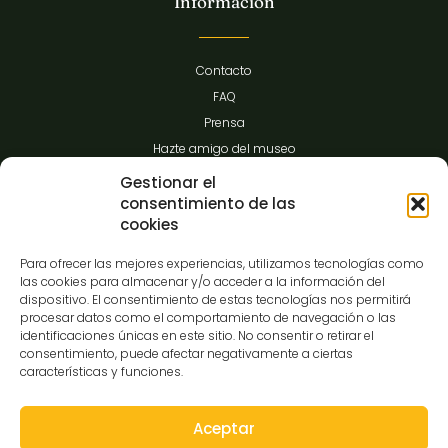
Información
Contacto
FAQ
Prensa
Hazte amigo del museo
Transparencia
Gestionar el
consentimiento de las
cookies
Contacto
Para ofrecer las mejores experiencias, utilizamos tecnologías como
las cookies para almacenar y/o acceder a la información del
dispositivo. El consentimiento de estas tecnologías nos permitirá
procesar datos como el comportamiento de navegación o las
C/Gibraltar,14
identificaciones únicas en este sitio. No consentir o retirar el
37008-Salamanca
consentimiento, puede afectar negativamente a ciertas
características y funciones.
923 12 14 25
comunicacion@museocasalis.org
Aceptar