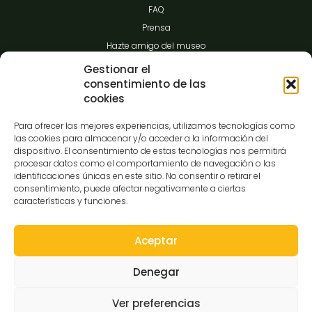
FAQ
Prensa
Hazte amigo del museo
Transparencia
Gestionar el
consentimiento de las
cookies
Contacto
Para ofrecer las mejores experiencias, utilizamos tecnologías como
las cookies para almacenar y/o acceder a la información del
dispositivo. El consentimiento de estas tecnologías nos permitirá
procesar datos como el comportamiento de navegación o las
C/Gibraltar,14
identificaciones únicas en este sitio. No consentir o retirar el
37008-Salamanca
consentimiento, puede afectar negativamente a ciertas
características y funciones.
923 12 14 25
comunicacion@museocasalis.org
Aceptar
Denegar
Copyright © 2026 Museo Casa Lis
Ver preferencias
Aviso Legal
Política de Privacidad
Política de Cookies