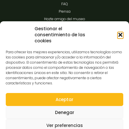
FAQ
Prensa
Hazte amigo del museo
Transparencia
Gestionar el
consentimiento de las
cookies
Contacto
Para ofrecer las mejores experiencias, utilizamos tecnologías como
las cookies para almacenar y/o acceder a la información del
dispositivo. El consentimiento de estas tecnologías nos permitirá
procesar datos como el comportamiento de navegación o las
C/Gibraltar,14
identificaciones únicas en este sitio. No consentir o retirar el
37008-Salamanca
consentimiento, puede afectar negativamente a ciertas
características y funciones.
923 12 14 25
comunicacion@museocasalis.org
Aceptar
Denegar
Copyright © 2026 Museo Casa Lis
Ver preferencias
Aviso Legal
Política de Privacidad
Política de Cookies