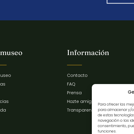
 museo
Información
museo
Contacto
tas
FAQ
Ge
Prensa
icias
Hazte amigo del museo
Para ofrecer las me
para almacenar y/o 
nda
Transparencia
de estas tecnologí
navegación o las iden
consentimiento, pue
funciones.