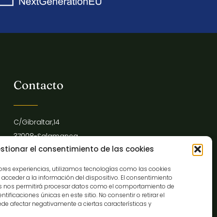
Contacto
C/Gibraltar,14
37008-Salamanca
stionar el consentimiento de las cookies
923 12 14 25
comunicacion@museocasalis.org
jores experiencias, utilizamos tecnologías como las cookies
acceder a la información del dispositivo. El consentimiento
as nos permitirá procesar datos como el comportamiento de
tificaciones únicas en este sitio. No consentir o retirar el
de afectar negativamente a ciertas características y