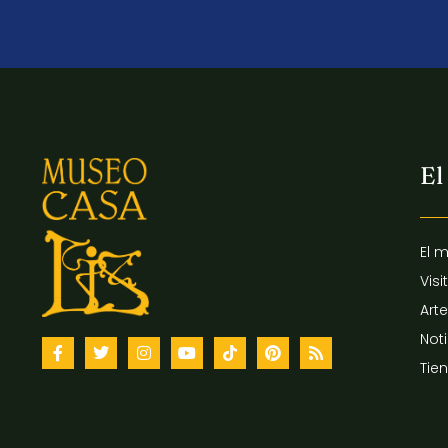
El
El 
Visi
Arte
Not
Tie