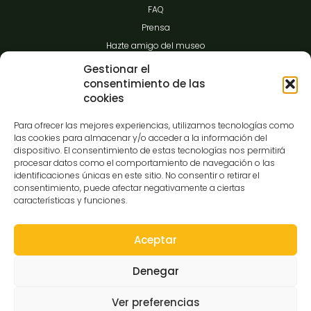
FAQ
Prensa
Hazte amigo del museo
Transparencia
Gestionar el
consentimiento de las
cookies
Contacto
Para ofrecer las mejores experiencias, utilizamos tecnologías como
las cookies para almacenar y/o acceder a la información del
dispositivo. El consentimiento de estas tecnologías nos permitirá
procesar datos como el comportamiento de navegación o las
C/Gibraltar,14
identificaciones únicas en este sitio. No consentir o retirar el
37008-Salamanca
consentimiento, puede afectar negativamente a ciertas
características y funciones.
923 12 14 25
comunicacion@museocasalis.org
Aceptar
Denegar
Copyright © 2026 Museo Casa Lis
Ver preferencias
Aviso Legal
Política de Privacidad
Política de Cookies