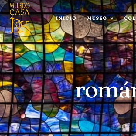
INICIO
MUSEO
COL
romá