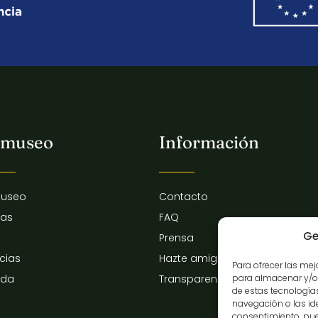
 museo
Información
museo
Contacto
tas
FAQ
Ge
Prensa
icias
Hazte amigo del museo
Para ofrecer las me
para almacenar y/o 
nda
Transparencia
de estas tecnologí
navegación o las iden
consentimiento, pue