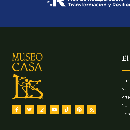
El
El 
Visi
Arte
Not
Tie