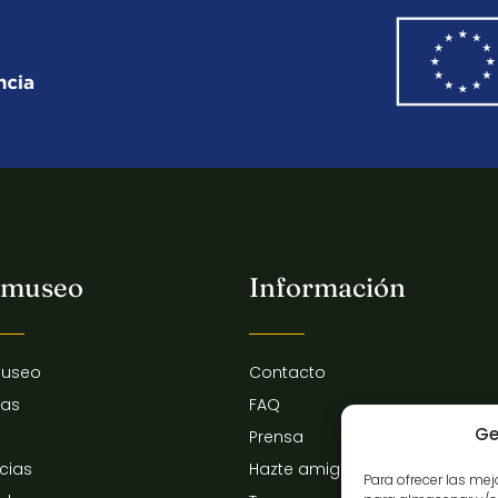
 museo
Información
museo
Contacto
tas
FAQ
Ge
Prensa
icias
Hazte amigo del museo
Para ofrecer las me