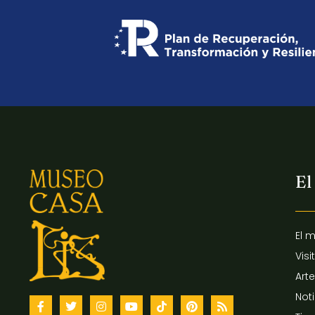
El
El 
Visi
Arte
Not