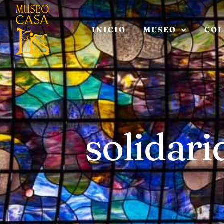
INICIO
MUSEO
COL
solidari