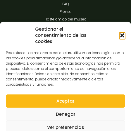
FAQ
Prensa
Hazte amigo del museo
Transparencia
Gestionar el
consentimiento de las
cookies
Contacto
Para ofrecer las mejores experiencias, utilizamos tecnologías como
las cookies para almacenar y/o acceder a la información del
dispositivo. El consentimiento de estas tecnologías nos permitirá
procesar datos como el comportamiento de navegación o las
C/Gibraltar,14
identificaciones únicas en este sitio. No consentir o retirar el
37008-Salamanca
consentimiento, puede afectar negativamente a ciertas
características y funciones.
923 12 14 25
comunicacion@museocasalis.org
Aceptar
Denegar
Copyright © 2026 Museo Casa Lis
Ver preferencias
Aviso Legal
Política de Privacidad
Política de Cookies