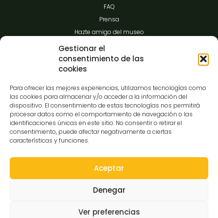
FAQ
Prensa
Hazte amigo del museo
Transparencia
Gestionar el
consentimiento de las
cookies
Contacto
Para ofrecer las mejores experiencias, utilizamos tecnologías como
las cookies para almacenar y/o acceder a la información del
dispositivo. El consentimiento de estas tecnologías nos permitirá
procesar datos como el comportamiento de navegación o las
C/Gibraltar,14
identificaciones únicas en este sitio. No consentir o retirar el
37008-Salamanca
consentimiento, puede afectar negativamente a ciertas
características y funciones.
923 12 14 25
comunicacion@museocasalis.org
Aceptar
Denegar
Copyright © 2026 Museo Casa Lis
Ver preferencias
Aviso Legal
Política de Privacidad
Política de Cookies