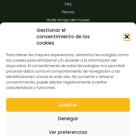
FAQ
Prensa
Hazte amigo del museo
Transparencia
Gestionar el
consentimiento de las
cookies
Contacto
Para ofrecer las mejores experiencias, utilizamos tecnologías como
las cookies para almacenar y/o acceder a la información del
dispositivo. El consentimiento de estas tecnologías nos permitirá
procesar datos como el comportamiento de navegación o las
C/Gibraltar,14
identificaciones únicas en este sitio. No consentir o retirar el
37008-Salamanca
consentimiento, puede afectar negativamente a ciertas
características y funciones.
923 12 14 25
comunicacion@museocasalis.org
Aceptar
Denegar
Copyright © 2026 Museo Casa Lis
Ver preferencias
Aviso Legal
Política de Privacidad
Política de Cookies