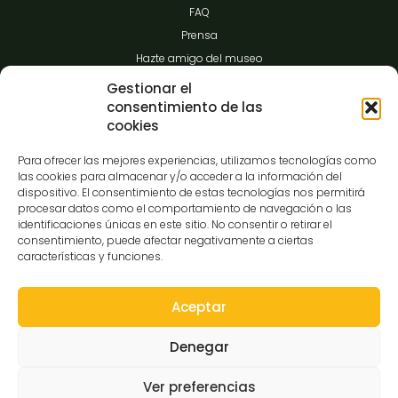
FAQ
Prensa
Hazte amigo del museo
Transparencia
Gestionar el
consentimiento de las
cookies
Contacto
Para ofrecer las mejores experiencias, utilizamos tecnologías como
las cookies para almacenar y/o acceder a la información del
dispositivo. El consentimiento de estas tecnologías nos permitirá
procesar datos como el comportamiento de navegación o las
C/Gibraltar,14
identificaciones únicas en este sitio. No consentir o retirar el
37008-Salamanca
consentimiento, puede afectar negativamente a ciertas
características y funciones.
923 12 14 25
comunicacion@museocasalis.org
Aceptar
Denegar
Copyright © 2026 Museo Casa Lis
Ver preferencias
Aviso Legal
Política de Privacidad
Política de Cookies