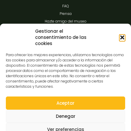
FAQ
Prensa
Hazte amigo del museo
Transparencia
Gestionar el
consentimiento de las
cookies
Contacto
Para ofrecer las mejores experiencias, utilizamos tecnologías como
las cookies para almacenar y/o acceder a la información del
dispositivo. El consentimiento de estas tecnologías nos permitirá
procesar datos como el comportamiento de navegación o las
C/Gibraltar,14
identificaciones únicas en este sitio. No consentir o retirar el
37008-Salamanca
consentimiento, puede afectar negativamente a ciertas
características y funciones.
923 12 14 25
comunicacion@museocasalis.org
Aceptar
Denegar
Copyright © 2026 Museo Casa Lis
Ver preferencias