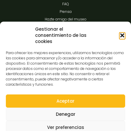
FAQ
Prensa
Hazte amigo del museo
Transparencia
Gestionar el
consentimiento de las
cookies
Contacto
Para ofrecer las mejores experiencias, utilizamos tecnologías como
las cookies para almacenar y/o acceder a la información del
dispositivo. El consentimiento de estas tecnologías nos permitirá
procesar datos como el comportamiento de navegación o las
C/Gibraltar,14
identificaciones únicas en este sitio. No consentir o retirar el
37008-Salamanca
consentimiento, puede afectar negativamente a ciertas
características y funciones.
923 12 14 25
comunicacion@museocasalis.org
Aceptar
Denegar
Copyright © 2026 Museo Casa Lis
Ver preferencias
Aviso Legal
Política de Privacidad
Política de Cookies