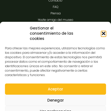
Contacto
FAQ
Prensa
Hazte amigo del museo
Transparencia
Gestionar el
consentimiento de las
cookies
Contacto
Para ofrecer las mejores experiencias, utilizamos tecnologías como
las cookies para almacenar y/o acceder a la información del
dispositivo. El consentimiento de estas tecnologías nos permitirá
procesar datos como el comportamiento de navegación o las
C/Gibraltar,14
identificaciones únicas en este sitio. No consentir o retirar el
37008-Salamanca
consentimiento, puede afectar negativamente a ciertas
características y funciones.
923 12 14 25
comunicacion@museocasalis.org
Aceptar
Denegar
Copyright © 2026 Museo Casa Lis