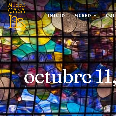
INICIO
MUSEO
COL
octubre 11