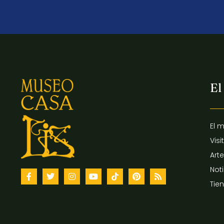
El
El 
Visi
Arte
Not
Tie