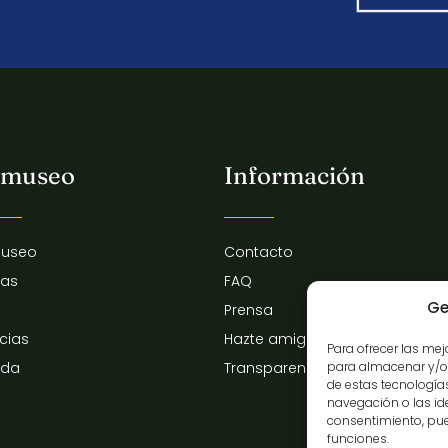
 museo
Información
museo
Contacto
tas
FAQ
Ge
Prensa
icias
Hazte amigo del museo
Para ofrecer las me
para almacenar y/o 
nda
Transparencia
de estas tecnologí
navegación o las iden
consentimiento, pue
funciones.