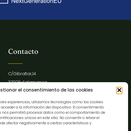
Contacto
C/Gibraltar,14
37008-Salamanca
stionar el consentimiento de las cookies
923 12 14 25
comunicacion@museocasalis.org
jores experiencias, utilizamos tecnologías como las cookies
acceder a la información del dispositivo. El consentimiento
as nos permitirá procesar datos como el comportamiento de
tificaciones únicas en este sitio. No consentir o retirar el
de afectar negativamente a ciertas características y