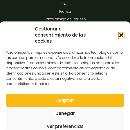
FAQ
Prensa
Hazte amigo del museo
Transparencia
Gestionar el
consentimiento de las
cookies
Contacto
Para ofrecer las mejores experiencias, utilizamos tecnologías como
las cookies para almacenar y/o acceder a la información del
dispositivo. El consentimiento de estas tecnologías nos permitirá
procesar datos como el comportamiento de navegación o las
C/Gibraltar,14
identificaciones únicas en este sitio. No consentir o retirar el
37008-Salamanca
consentimiento, puede afectar negativamente a ciertas
características y funciones.
923 12 14 25
comunicacion@museocasalis.org
Aceptar
Denegar
Copyright © 2026 Museo Casa Lis
Ver preferencias
Aviso Legal
Política de Privacidad
Política de Cookies