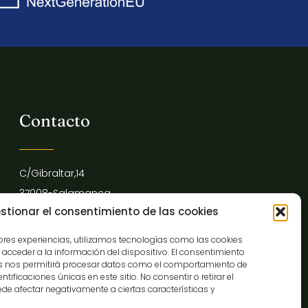
Contacto
C/Gibraltar,14
37008-Salamanca
stionar el consentimiento de las cookies
923 12 14 25
comunicacion@museocasalis.org
jores experiencias, utilizamos tecnologías como las cookies
acceder a la información del dispositivo. El consentimiento
as nos permitirá procesar datos como el comportamiento de
tificaciones únicas en este sitio. No consentir o retirar el
de afectar negativamente a ciertas características y