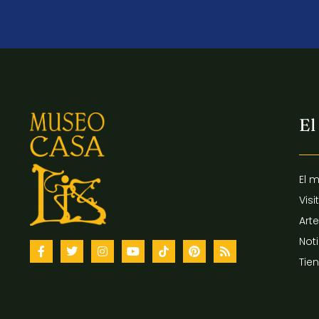
El
El 
Visi
Arte
Not
Tie