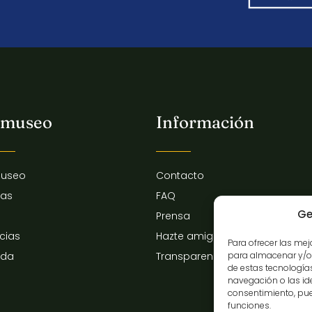
 museo
Información
museo
Contacto
tas
FAQ
Ge
Prensa
icias
Hazte amigo del museo
Para ofrecer las me
para almacenar y/o 
nda
Transparencia
de estas tecnologí
navegación o las iden
consentimiento, pue
funciones.