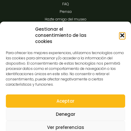
FAQ
Prensa
Hazte amigo del museo
Transparencia
Gestionar el
consentimiento de las
cookies
Contacto
Para ofrecer las mejores experiencias, utilizamos tecnologías como
las cookies para almacenar y/o acceder a la información del
dispositivo. El consentimiento de estas tecnologías nos permitirá
procesar datos como el comportamiento de navegación o las
C/Gibraltar,14
identificaciones únicas en este sitio. No consentir o retirar el
37008-Salamanca
consentimiento, puede afectar negativamente a ciertas
características y funciones.
923 12 14 25
comunicacion@museocasalis.org
Aceptar
Denegar
Copyright © 2026 Museo Casa Lis
Ver preferencias
Aviso Legal
Política de Privacidad
Política de Cookies