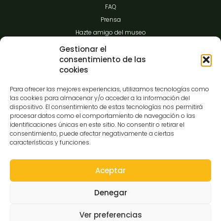
FAQ
Prensa
Hazte amigo del museo
Transparencia
Gestionar el
consentimiento de las
cookies
Contacto
Para ofrecer las mejores experiencias, utilizamos tecnologías como
las cookies para almacenar y/o acceder a la información del
dispositivo. El consentimiento de estas tecnologías nos permitirá
procesar datos como el comportamiento de navegación o las
C/Gibraltar,14
identificaciones únicas en este sitio. No consentir o retirar el
37008-Salamanca
consentimiento, puede afectar negativamente a ciertas
características y funciones.
923 12 14 25
comunicacion@museocasalis.org
Aceptar
Denegar
Copyright © 2026 Museo Casa Lis
Ver preferencias
Aviso Legal
Política de Privacidad
Política de Cookies