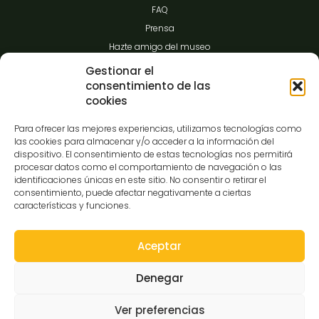
FAQ
Prensa
Hazte amigo del museo
Transparencia
Gestionar el
consentimiento de las
cookies
Contacto
Para ofrecer las mejores experiencias, utilizamos tecnologías como
las cookies para almacenar y/o acceder a la información del
dispositivo. El consentimiento de estas tecnologías nos permitirá
procesar datos como el comportamiento de navegación o las
C/Gibraltar,14
identificaciones únicas en este sitio. No consentir o retirar el
37008-Salamanca
consentimiento, puede afectar negativamente a ciertas
características y funciones.
923 12 14 25
comunicacion@museocasalis.org
Aceptar
Denegar
Copyright © 2026 Museo Casa Lis
Ver preferencias
Aviso Legal
Política de Privacidad
Política de Cookies