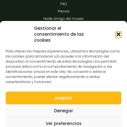
FAQ
Prensa
Hazte amigo del museo
Transparencia
Gestionar el
consentimiento de las
cookies
Contacto
Para ofrecer las mejores experiencias, utilizamos tecnologías como
las cookies para almacenar y/o acceder a la información del
dispositivo. El consentimiento de estas tecnologías nos permitirá
procesar datos como el comportamiento de navegación o las
C/Gibraltar,14
identificaciones únicas en este sitio. No consentir o retirar el
37008-Salamanca
consentimiento, puede afectar negativamente a ciertas
características y funciones.
923 12 14 25
comunicacion@museocasalis.org
Aceptar
Denegar
Copyright © 2026 Museo Casa Lis
Ver preferencias
Aviso Legal
Política de Privacidad
Política de Cookies