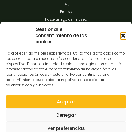
FAQ
Prensa
Hazte amigo del museo
Transparencia
Gestionar el
consentimiento de las
cookies
Contacto
Para ofrecer las mejores experiencias, utilizamos tecnologías como
las cookies para almacenar y/o acceder a la información del
dispositivo. El consentimiento de estas tecnologías nos permitirá
procesar datos como el comportamiento de navegación o las
C/Gibraltar,14
identificaciones únicas en este sitio. No consentir o retirar el
37008-Salamanca
consentimiento, puede afectar negativamente a ciertas
características y funciones.
923 12 14 25
comunicacion@museocasalis.org
Aceptar
Denegar
Copyright © 2026 Museo Casa Lis
Ver preferencias
Aviso Legal
Política de Privacidad
Política de Cookies